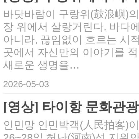
바닷바람이 구랑위(鼓浪嶼)의
장 위에서 살랑거린다. 바다에
아니라, 끊임없이 흐르는 시적
곳에서 자신만의 이야기를 적
새로운 생명을…
2026-05-03
[영상] 타이항 문화관
인민망 인민박객(人民拍客)이 
26~28일 허난(河南)성 지위