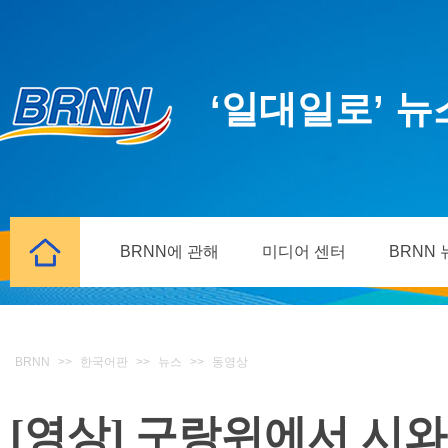
‘일대일로’ 
BRNN에 관해
미디어 센터
BRNN
BRNN
>>
한국어판
>>
뉴스
>>
동영상
[영상] 구랑위에서 시와