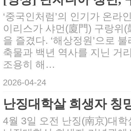
‘중국인처럼’의 인기가 온라인
이리스가 샤먼(廈門) 구랑위
을 즐겼다. ‘해상정원’으로 
축물과 백년 역사를 지닌 거리
조용히 해…
2026-04-24
난징대학살 희생자 칭밍
4월 3일 오전 난징(南京)대학