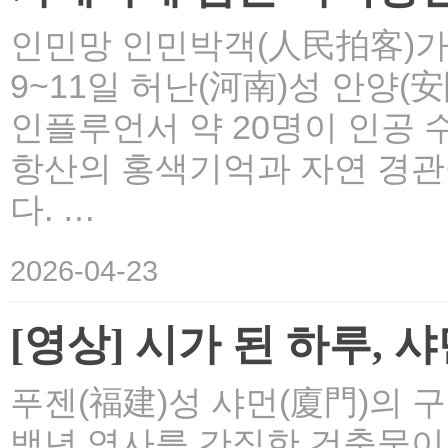
인민망 인민박객(人民拍客)가 
9~11일 허난(河南)성 안양(
인플루언서 약 20명이 인공 
항산의 홍색기억과 자연 경관
다. …
2026-04-23
[영상] 시가 된 하루,
푸젠(福建)성 샤먼(廈門)의 
백년 역사를 간직한 건축물이 