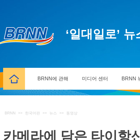
‘일대일로’ 
BRNN에 관해
미디어 센터
BRNN
BRNN
>>
한국어판
>>
뉴스
>>
동영상
카메라에 담은 타이항