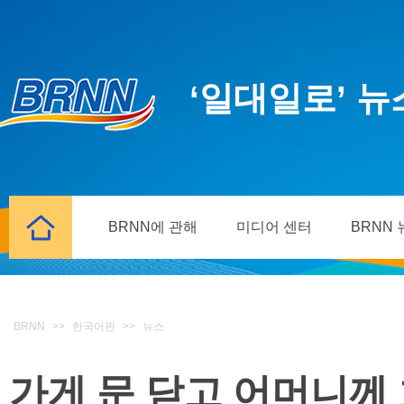
‘일대일로’ 
BRNN에 관해
미디어 센터
BRNN
BRNN
>>
한국어판
>>
뉴스
가게 문 닫고 어머니께 