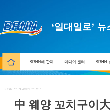
‘일대일로’ 
BRNN에 관해
미디어 센터
BRNN
BRNN
>>
한국어판
>>
뉴스
中 웨양 꼬치구이大