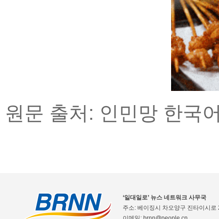
원문 출처: 인민망 한국
‘일대일로’ 뉴스 네트워크 사무국
주소: 베이징시 차오양구 진타이시로 2
이메일: brnn@people.cn