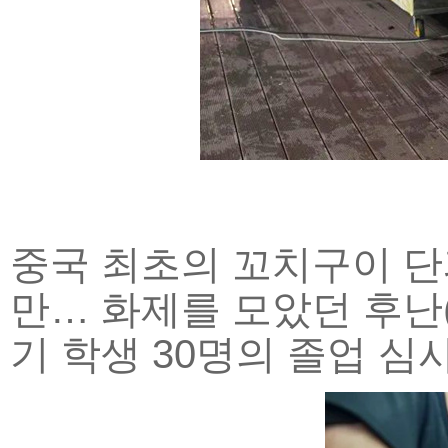
중국 최초의 꼬치구이 단과대
만… 화제를 모았던 후난(
기 학생 30명의 졸업 심