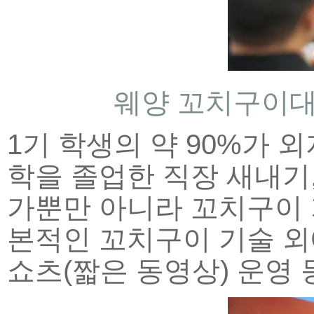
웨양 꼬치구이대
1기 학생의 약 90%가 
학을 졸업한 직장 새내기,
가뿐만 아니라 꼬치구이 
본적인 꼬치구이 기술 외에
쇼츠(짧은 동영상) 운영 