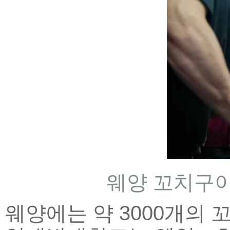
웨양 꼬치구이
웨양에는 약 3000개의 