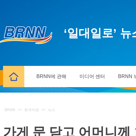
‘일대일로’ 
BRNN에 관해
미디어 센터
BRNN
BRNN
>>
한국어판
>>
뉴스
가게 문 닫고 어머니께 