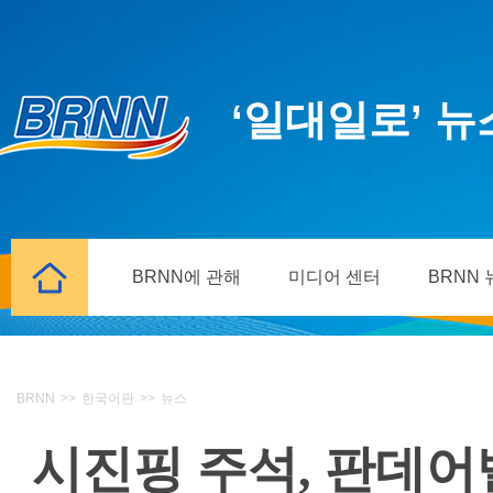
‘일대일로’ 
BRNN에 관해
미디어 센터
BRNN
BRNN
>>
한국어판
>>
뉴스
시진핑 주석, 판데어