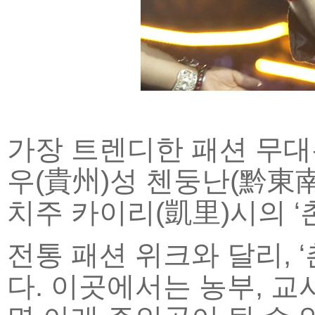
가장 트렌디한 패션 무대
우(貴州)성 첸둥난(黔東南
치주 카이리(凱里)시의 ‘
전통 패션 위크와 달리, 
다. 이곳에서는 농부, 교