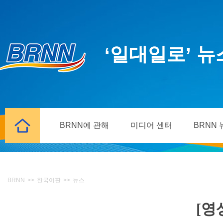
‘일대일로’ 
BRNN에 관해
미디어 센터
BRNN
BRNN
>>
한국어판
>>
뉴스
[영