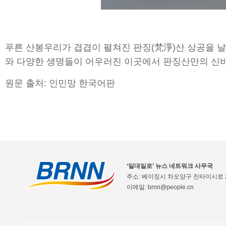
푸른 산봉우리가 겹겹이 펼쳐진 판징(梵淨)산 상공을 날아
와 다양한 생명들이 어우러진 이곳에서 판징산만의 신
원문 출처: 인민망 한국어판
‘일대일로’ 뉴스 네트워크 사무국
주소: 베이징시 차오양구 진타이시로 2
이메일: brnn@people.cn