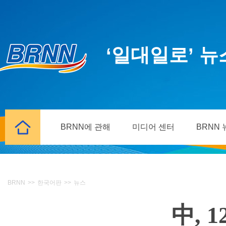
‘일대일로’ 
BRNN에 관해
미디어 센터
BRNN
BRNN
>>
한국어판
>>
뉴스
中, 