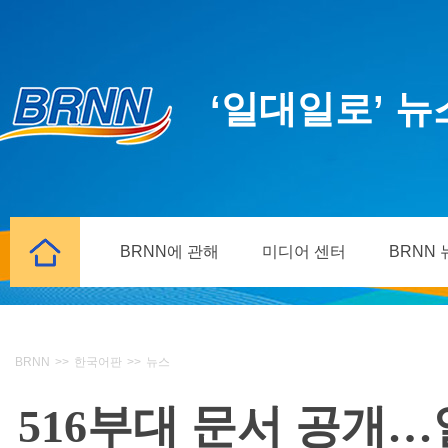
‘일대일로’ 
BRNN에 관해
미디어 센터
BRNN
BRNN
>>
한국어판
>>
뉴스
516부대 문서 공개