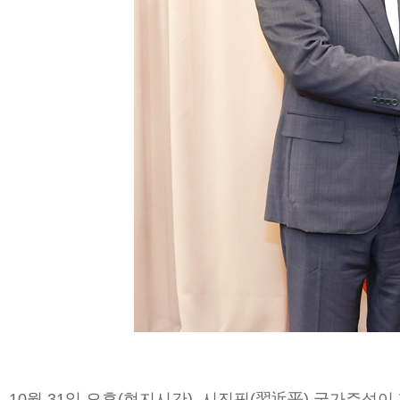
10월 31일 오후(현지시간), 시진핑(習近平) 국가주석