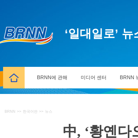
‘일대일로’ 
BRNN에 관해
미디어 센터
BRNN
BRNN
>>
한국어판
>>
뉴스
中, ‘황옌다