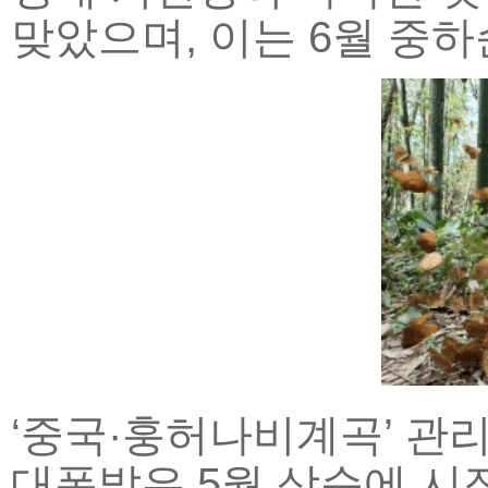
맞았으며, 이는 6월 중
‘중국·훙허나비계곡’ 관
대폭발은 5월 상순에 시