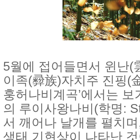
5월에 접어들면서 윈난(雲
이족(彛族)자치주 진핑(金
훙허나비계곡’에서는 보기
의 루이사왕나비(학명: Stic
서 깨어나 날개를 펼치며,
생태 기현상이 나타난 것