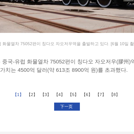
화물열차 75052편이 칭다오 자오저우역을 출발하고 있다. [6월 10일 촬
 중국-유럽 화물열차 75052편이 칭다오 자오저우(膠州)
치는 4500억 달러(약 613조 8900억 원)를 초과했다.
【1】
【2】
【3】
【4】
【5】
【6】
【7】
【8】
下一页