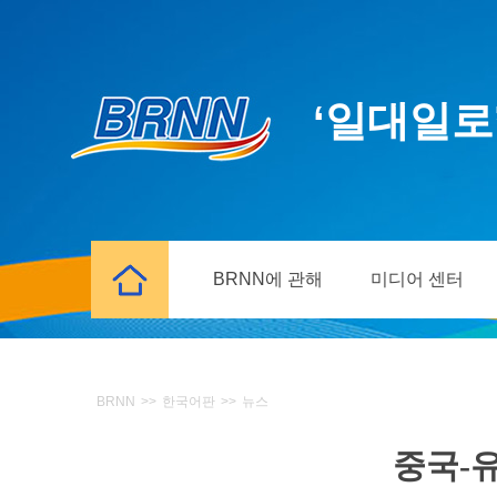
‘일대일로
BRNN에 관해
미디어 센터
BRNN
>>
한국어판
>>
뉴스
중국-유