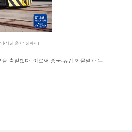
영/사진 출처: 신화사]
역을 출발했다. 이로써 중국-유럽 화물열차 누