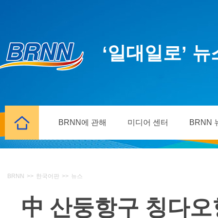
‘일대일로’ 
BRNN에 관해
미디어 센터
BRNN
BRNN
>>
한국어판
>>
뉴스
中 산둥항구 칭다오항