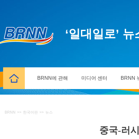
‘일대일로’ 
BRNN에 관해
미디어 센터
BRNN
BRNN
>>
한국어판
>>
뉴스
중국-러시