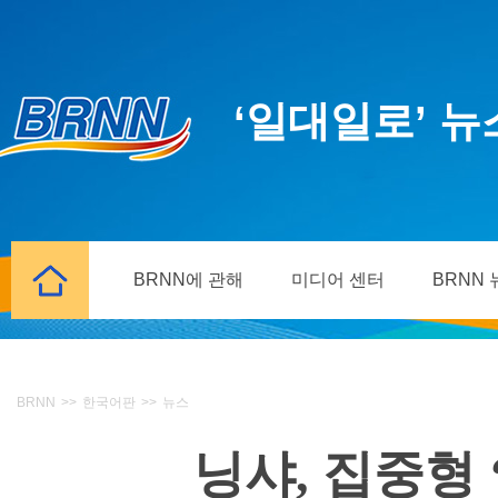
‘일대일로’ 
BRNN에 관해
미디어 센터
BRNN
BRNN
>>
한국어판
>>
뉴스
닝샤, 집중형