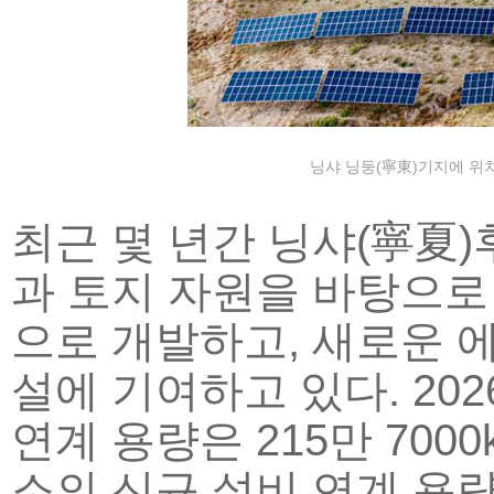
닝샤 닝둥(寧東)기지에 위치
최근 몇 년간 닝샤(寧夏
과 토지 자원을 바탕으로
으로 개발하고, 새로운 
설에 기여하고 있다. 20
연계 용량은 215만 700
소의 신규 설비 연계 용량은