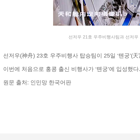
선저우 21호 우주비행사팀과 선저우 2
선저우(神舟) 23호 우주비행사 탑승팀이 25일 ‘톈궁’(
이번에 처음으로 홍콩 출신 비행사가 ‘톈궁’에 입성했
원문 출처: 인민망 한국어판