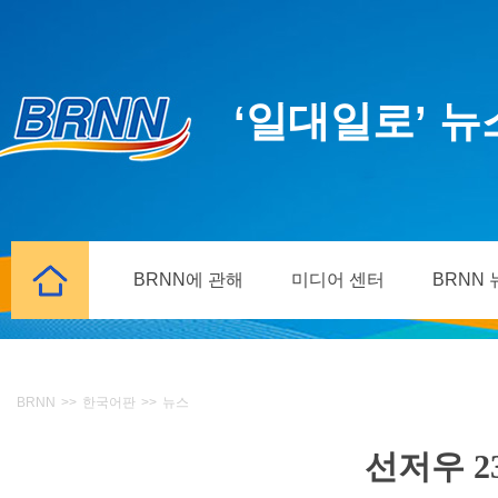
‘일대일로’ 
BRNN에 관해
미디어 센터
BRNN
BRNN
>>
한국어판
>>
뉴스
선저우 2