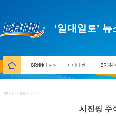
‘일대일로’ 
BRNN에 관해
미디어 센터
BRNN
BRNN
>>
한국어판
>>
뉴스
시진핑 주