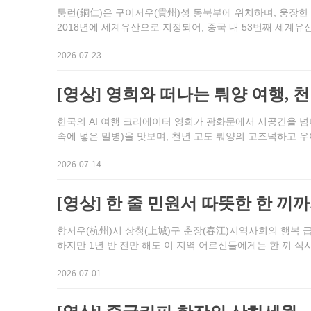
퉁런(銅仁)은 구이저우(貴州)성 동북부에 위치하며, 웅장한
2018년에 세계유산으로 지정되어, 중국 내 53번째 세계유
2026-07-23
[영상] 영희와 떠나는 뤄양 여행, 
한국의 AI 여행 크리에이터 영희가 광화문에서 시공간을 넘
속에 넣은 밀병)을 맛보며, 천년 고도 뤄양의 고즈넉하고 
2026-07-14
[영상] 한 줄 민원서 따뜻한 한 
항저우(杭州)시 상청(上城)구 춘장(春江)지역사회의 행복 
하지만 1년 반 전만 해도 이 지역 어르신들에게는 한 끼 식
2026-07-01