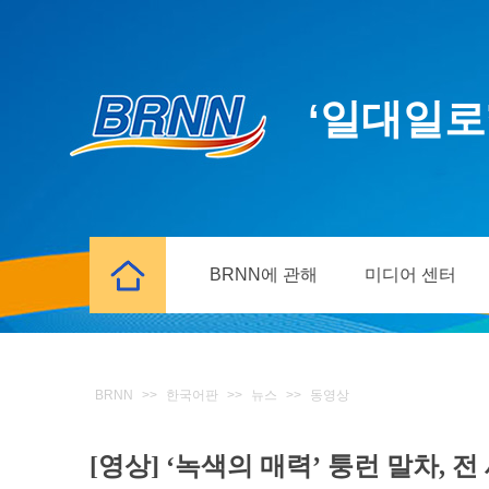
‘일대일로
BRNN에 관해
미디어 센터
BRNN
>>
한국어판
>>
뉴스
>>
동영상
[영상] ‘녹색의 매력’ 퉁런 말차, 