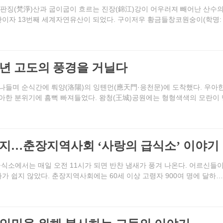
 판징(梵淨)산과 굽이굽이 흐르는 진장(錦江)강이 어우러져 빼어난 산수
산이자 13번째 세계자연유산이 되었다. 구이저우 황금들창코원숭이(학명: R
천년 고도의 풍경을 거닐다
나들며 순식간에 뤄양(洛陽)의 잉톈먼(應天門·응천문)에 도착했다. 우아
우아한 분위기에 흠뻑 빠져들었다. 왕청(王城)공원에는 형형색색의 모란이
끼까지…춘장지역사회 ‘사랑의 급식소’ 이야기
급식소에서는 매일 오전 11시가 되면 반찬 냄새가 풍겨 나온다. 어르신들
사가 쉽지 않았다. 춘장지역사회에는 60세 이상 고령자 900여 명에 달하…