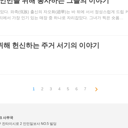
..인민을 위해 봉사하는 그들의 이야기
았다. 와족(佤族) 출신의 자오화(趙華)는 바 뒤에 서서 정성스럽게 드립 
리에서 가장 인기 있는 매장 중 하나로 자리잡았다. 그녀가 찍은 숏폼…
위해 헌신하는 주거 서기의 이야기
1
2
3
4
5
6
7
크 사무국
 진타이시로 2 인민일보사 NO.5 빌딩