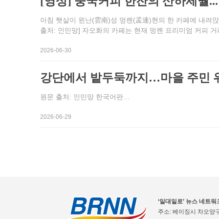
[영상] 중국커피 한잔의 산하세월.
아침 햇살이 윈난(雲南)성 멍롄(孟連)현의 한 카페에 내려앉
출처: 인민망] 자오화의 카페는 현재 멍롄 프리미엄 커피 거
2026-06-30
강단에서 밭두둑까지…마을 주민 
원문 출처: 인민망 한국어판…
2026-06-29
‘일대일로’ 뉴스 네트워
주소: 베이징시 차오양구