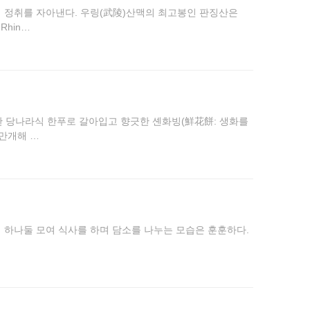
의 정취를 자아낸다. 우링(武陵)산맥의 최고봉인 판징산은
hin…
한 당나라식 한푸로 갈아입고 향긋한 셴화빙(鮮花餅: 생화를
 만개해 …
이 하나둘 모여 식사를 하며 담소를 나누는 모습은 훈훈하다.