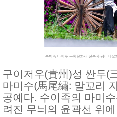
수이족 마미수 무형문화재 전수자 웨이타오화 씨
구이저우(貴州)성 싼두(
마미수(馬尾繡: 말꼬리 자
공예다. 수이족의 마미수
려진 무늬의 윤곽선 위에