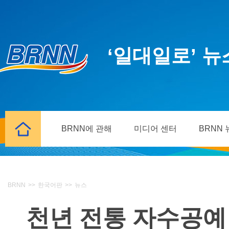
‘일대일로’ 
BRNN에 관해
미디어 센터
BRNN
BRNN
>>
한국어판
>>
뉴스
천년 전통 자수공예 