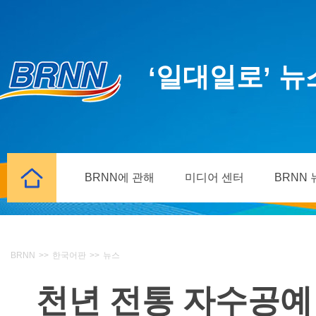
‘일대일로’ 
BRNN에 관해
미디어 센터
BRNN
BRNN
>>
한국어판
>>
뉴스
천년 전통 자수공예 