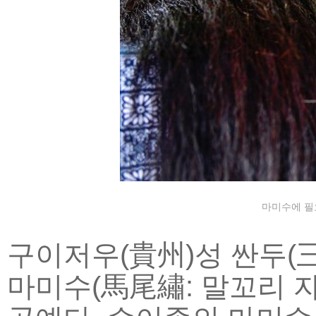
마미수에 필요
구이저우(貴州)성 싼두(
마미수(馬尾繡: 말꼬리 자