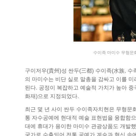
수이족 마미수 무형문화
구이저우(貴州)성 싼두(三都) 수이족(水族, 수
의 마미수는 비단 실로 말총을 감싸고 이를 미
된다. 공정이 복잡하고 예술적 가치가 높아 중국
화재)으로 지정되었다.
최근 몇 년 사이 싼두 수이족자치현은 무형문
통 자수공예에 현대적 예술 표현법을 융합함으로
대에 휴대가 용이한 마미수 관광상품도 개발했다
국가로 수출되어 전통 공예가 계승과 혁신 속