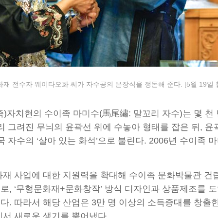
재 전수자 웨이타오화 씨가 자수공의 은장식을 정돈해 준다. [5월 19일 촬
족)자치현의 수이족 마미수(馬尾繡: 말꼬리 자수)는 몇 천
리 그려진 무늬의 윤곽선 위에 수놓아 형태를 잡은 뒤, 
 자수의 ‘살아 있는 화석’으로 불린다. 2006년 수이
화재 사업에 대한 지원력을 확대해 수이족 문화박물관 건립
, ‘무형문화재+문화창작’ 방식 디자인과 상품제조를 도
. 따라서 해당 산업은 3만 명 이상의 소득증대를 창출한 
에서 새로운 생기를 뿜어냈다.