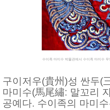
수이족 마미수 박물관에서 수이족 마미수 무형문
구이저우(貴州)성 싼두(
마미수(馬尾繡: 말꼬리 자
공예다. 수이족의 마미수