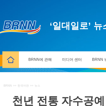
‘일대일로’ 
BRNN에 관해
미디어 센터
BRNN
BRNN
>>
한국어판
>>
뉴스
천년 전통 자수공예 