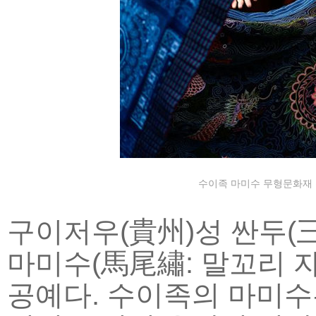
수이족 마미수 무형문화재 전
구이저우(貴州)성 싼두(
마미수(馬尾繡: 말꼬리 자
공예다. 수이족의 마미수